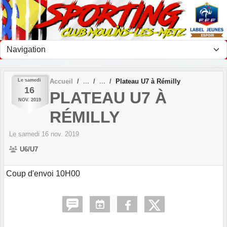
Panneau de gestion des cookies
Le
samedi
Accueil
Plateau U7 à Rémilly
16
PLATEAU U7 À
NOV.
2019
RÉMILLY
Le
samedi
16
nov.
2019
U6/U7
Coup d'envoi 10H00