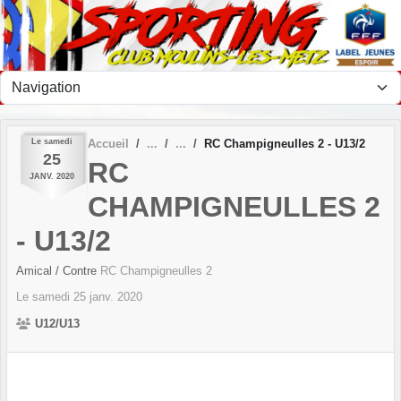
Panneau de gestion des cookies
Le
samedi
Accueil
RC Champigneulles 2 - U13/2
25
RC
JANV.
2020
CHAMPIGNEULLES 2
- U13/2
Amical
/ Contre
RC Champigneulles 2
Le
samedi
25
janv.
2020
U12/U13