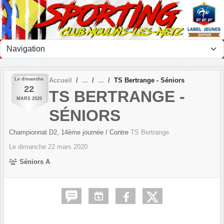
Panneau de gestion des cookies
Le
dimanche
Accueil
TS Bertrange - Séniors
22
TS BERTRANGE -
MARS
2020
SÉNIORS
Championnat D2, 14ème journée
/ Contre
TS Bertrange
Le
dimanche
22
mars
2020
Séniors A