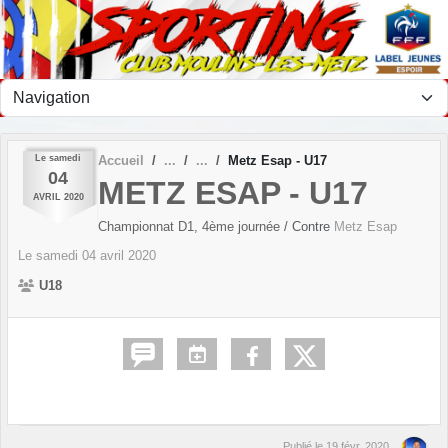
Panneau de gestion des cookies
Le
samedi
Accueil
Metz Esap - U17
04
METZ ESAP - U17
AVRIL
2020
Championnat D1, 4ème journée
/ Contre
Metz Esap
Le
samedi
04
avril
2020
U18
Publié le
19 févr. 2020