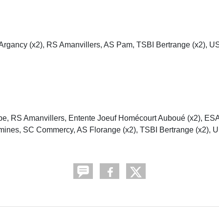
 Argancy (x2), RS Amanvillers, AS Pam, TSBI Bertrange (x2), US
lbe, RS Amanvillers, Entente Joeuf Homécourt Auboué (x2), ES
mines, SC Commercy, AS Florange (x2), TSBI Bertrange (x2), U