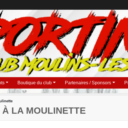
ts
Boutique du club
Partenaires / Sponsors
P
linette
 À LA MOULINETTE