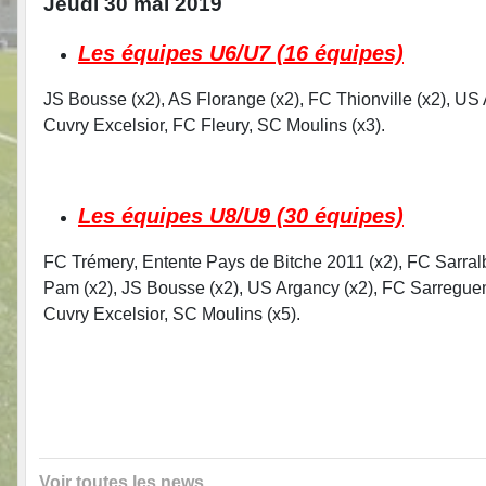
Jeudi 30 mai 2019
Les équipes U6/U7 (16 équipes)
JS Bousse (x2), AS Florange (x2), FC Thionville (x2), US
Cuvry Excelsior, FC Fleury, SC Moulins (x3).
Les équipes U8/U9 (30 équipes)
FC Trémery, Entente Pays de Bitche 2011 (x2), FC Sarra
Pam (x2), JS Bousse (x2), US Argancy (x2), FC Sarregue
Cuvry Excelsior, SC Moulins (x5).
Voir toutes les news